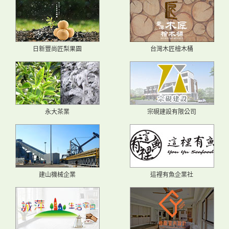
日新豐尚匠梨果園
台灣木匠檜木桶
永大茶業
宗硯建設有限公司
建山機械企業
這裡有魚企業社