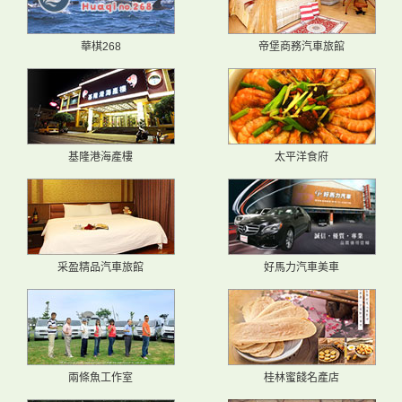
華棋268
帝堡商務汽車旅館
基隆港海產樓
太平洋食府
采盈精品汽車旅館
好馬力汽車美車
兩條魚工作室
桂林蜜餞名產店