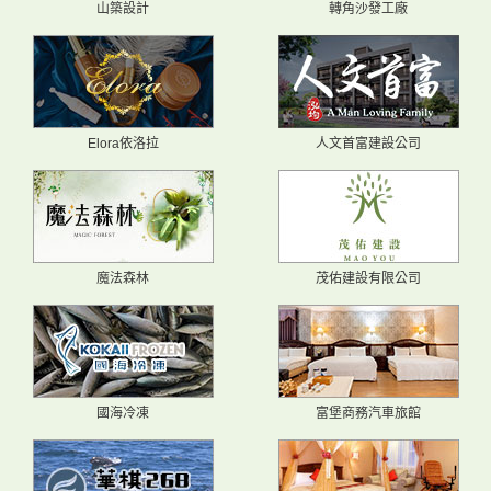
山築設計
轉角沙發工廠
Elora依洛拉
人文首富建設公司
魔法森林
茂佑建設有限公司
國海冷凍
富堡商務汽車旅館