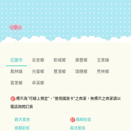
花蓮市
吉安鄉
新城鄉
壽豐鄉
玉里鎮
鳳林鎮
光復鄉
豐濱鄉
瑞穗鄉
秀林鄉
富里鄉
卓溪鄉
標示為"可線上預定"，"使用國旅卡"之商家，無標示之商家請以
電話詢問訂房
歡天喜地
楓樺民宿
微甜彩虹
森活藝宿