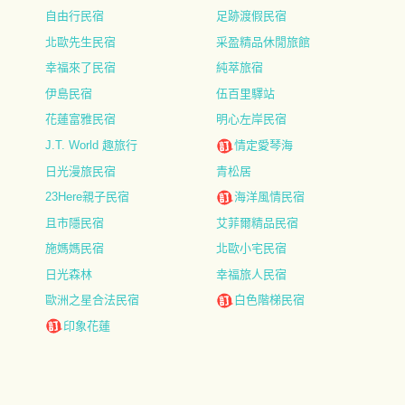
自由行民宿
足跡渡假民宿
北歐先生民宿
采盈精品休閒旅館
幸福來了民宿
純萃旅宿
伊島民宿
伍百里驛站
花蓮富雅民宿
明心左岸民宿
J.T. World 趣旅行
情定愛琴海
日光漫旅民宿
青松居
23Here親子民宿
海洋風情民宿
且市隱民宿
艾菲爾精品民宿
施媽媽民宿
北歐小宅民宿
日光森林
幸福旅人民宿
歐洲之星合法民宿
白色階梯民宿
印象花蓮