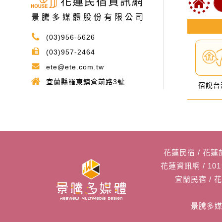
花蓮民宿資訊網
景騰多媒體股份有限公司
(03)956-5626
(03)957-2464
ete@ete.com.tw
宜蘭縣羅東鎮倉前路3號
宿說台
花蓮民宿
/
花蓮
花蓮資訊網
/
10
宜蘭民宿
/
景騰多