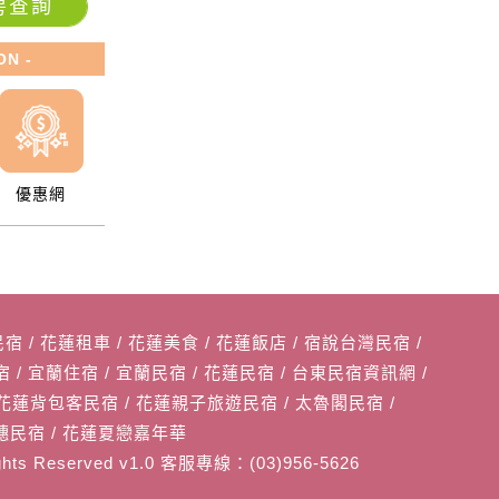
房查詢
ON -
優惠網
民宿
/
花蓮租車
/
花蓮美食
/
花蓮飯店
/
宿說台灣民宿
/
宿
/
宜蘭住宿
/
宜蘭民宿
/
花蓮民宿
/
台東民宿資訊網
/
花蓮背包客民宿
/
花蓮親子旅遊民宿
/
太魯閣民宿
/
穗民宿
/
花蓮夏戀嘉年華
 Rights Reserved v1.0 客服專線：(03)956-5626