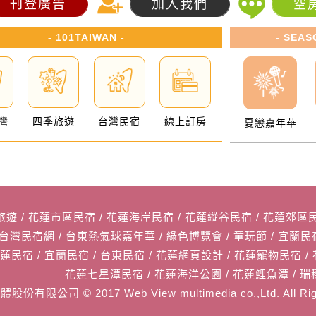
刊登廣告
加入我們
空
- 101TAIWAN -
- SEAS
灣
四季旅遊
台灣民宿
線上訂房
夏戀嘉年華
旅遊
/
花蓮市區民宿
/
花蓮海岸民宿
/
花蓮縱谷民宿
/
花蓮郊區
1台灣民宿網
/
台東熱氣球嘉年華
/
綠色博覽會
/
童玩節
/
宜蘭民
花蓮民宿
/
宜蘭民宿
/
台東民宿
/
花蓮網頁設計
/
花蓮寵物民宿
/
花蓮七星潭民宿
/
花蓮海洋公園
/
花蓮鯉魚潭
/
瑞
媒體股份有限公司
© 2017 Web View multimedia co.,Ltd. All