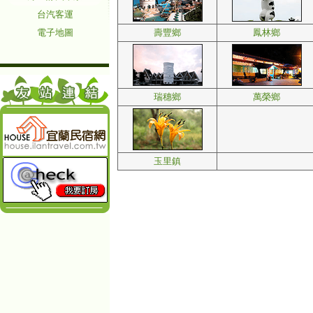
台汽客運
電子地圖
壽豐鄉
鳳林鄉
瑞穗鄉
萬榮鄉
玉里鎮