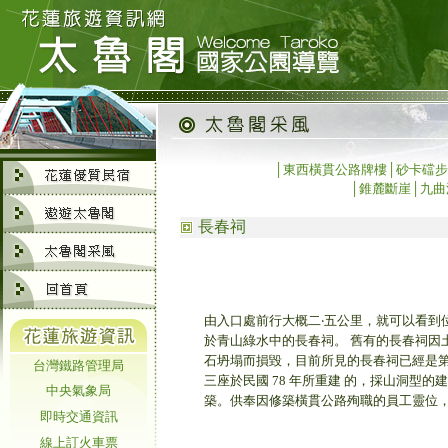
│
東西橫貫公路牌樓
│
砂卡礑步
│
錐麓斷崖
│
九曲
長春祠
由入口處前行大概二‧五公里，就可以看到
於青山綠水中的長春祠。 舊有的長春祠因
石坍塌而損毀，目前所見的長春祠已經是
台灣鐵路管理局
三座於民國 78 年所重建 的，採山洞型的建
中央氣象局
築。供奉因修築橫貫公路殉職的員工靈位
即時交通資訊
線上訂火車票