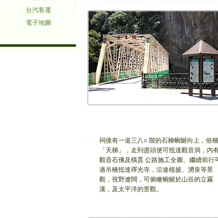
台汽客運
電子地圖
祠後有一道三八○ 階的石梯蜿蜒向上，俗
「天梯」，走到盡頭便可抵達觀音洞，內
觀音石佛及橫貫 公路施工全圖。繼續前行
過吊橋抵達禪光寺，沿途植披、湧泉等景
觀，視野遼闊，可俯瞰蜿蜒於山谷的立霧
溪，及太平洋的景觀。