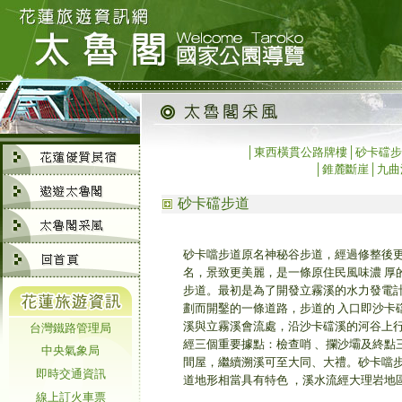
│
東西橫貫公路牌樓
│砂卡礑步
│
錐麓斷崖
│
九曲
砂卡礑步道
砂卡噹步道原名神秘谷步道，經過修整後
名，景致更美麗，是一條原住民風味濃 厚
步道。最初是為了開發立霧溪的水力發電
劃而開鑿的一條道路，步道的 入口即沙卡
溪與立霧溪會流處，沿沙卡礑溪的河谷上
台灣鐵路管理局
經三個重要據點：檢查哨 、攔沙壩及終點
中央氣象局
間屋，繼續溯溪可至大同、大禮。砂卡噹
即時交通資訊
道地形相當具有特色 ，溪水流經大理岩地
線上訂火車票